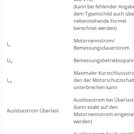
(kann bei fehlender Angab
dem Typenschild auch übe
nebenstehende Formel
berechnet werden)
Motornennstrom/
I
n
Bemessungsdauerstrom
U
Bemessungsbetriebsspan
e
Maximaler Kurzschlussstr
I
den der Motorschutzschal
cu
unterbrechen kann
Auslösestrom bei Überlast
(kann exakt auf den
Auslösestrom Überlast
Motornennstrom eingestel
werden)