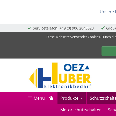
ießen
Unsere L
Servicetelefon: +49 (0) 906 2043023
Großk
Diese Webseite verwendet Cookies. Durch di
schutzschalte
schließen
Suche
schließen
Suche
Menü
Produkte
Schutzschalt
Motorschutzschalter
Sch