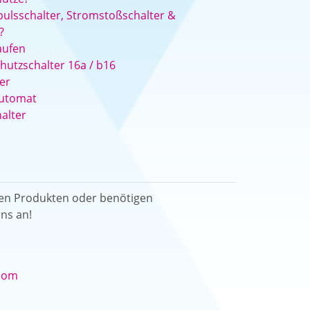
ulsschalter, Stromstoßschalter &
?
kaufen
chutzschalter 16a / b16
er
automat
alter
ren Produkten oder benötigen
ns an!
.com