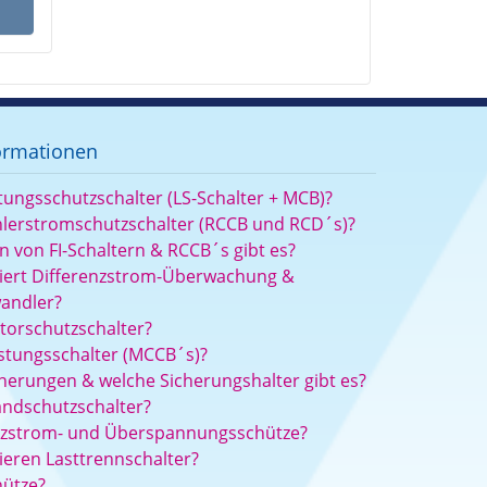
ormationen
tungsschutzschalter (LS-Schalter + MCB)?
hlerstromschutzschalter (RCCB und RCD´s)?
 von FI-Schaltern & RCCB´s gibt es?
niert Differenzstrom-Überwachung &
andler?
torschutzschalter?
stungsschalter (MCCB´s)?
herungen & welche Sicherungshalter gibt es?
andschutzschalter?
itzstrom- und Überspannungsschütze?
ieren Lasttrennschalter?
hütze?