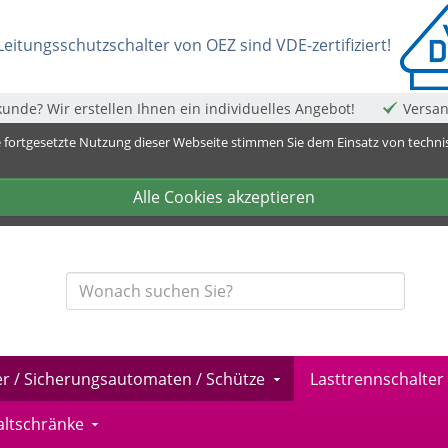
eitungsschutzschalter von OEZ sind VDE-zertifiziert!
unde? Wir erstellen Ihnen ein individuelles Angebot!
Versan
e fortgesetzte Nutzung dieser Webseite stimmen Sie dem Einsatz von techn
Alle Cookies akzeptieren
r-online.de
er / Sicherungsautomaten / Schütze
Lasttrennschalter
altschränke