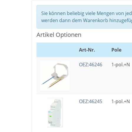
Sie können beliebig viele Mengen von je
werden dann dem Warenkorb hinzugefüg
Artikel Optionen
Art-Nr.
Pole
OEZ:46246
1-pol.+N
OEZ:46245
1-pol.+N