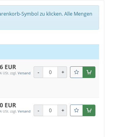
arenkorb-Symbol zu klicken. Alle Mengen
86 EUR
-
+
Warenkorb
% USt.
zzgl.
Versand
20 EUR
-
+
Warenkorb
% USt.
zzgl.
Versand