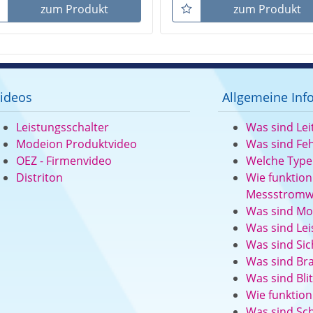
zum Produkt
zum Produkt
ideos
Allgemeine Inf
Leistungsschalter
Was sind Lei
Modeion Produktvideo
Was sind Fe
OEZ - Firmenvideo
Welche Typen
Distriton
Wie funktio
Messstromw
Was sind Mo
Was sind Lei
Was sind Sic
Was sind Br
Was sind Bl
Wie funktion
Was sind Sc