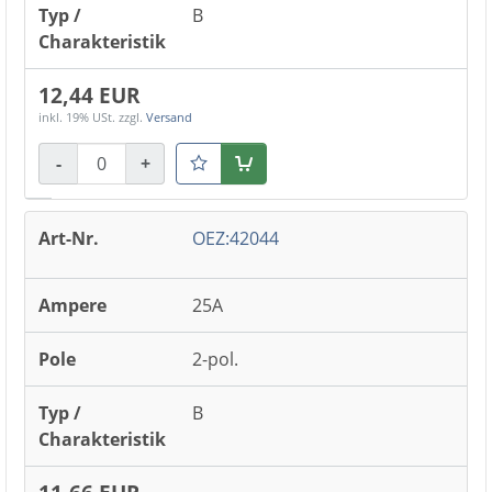
B
12,44 EUR
inkl. 19% USt.
zzgl.
Versand
-
+
Warenkorb
OEZ:42044
25A
2-pol.
B