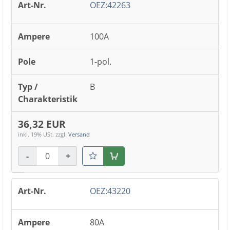
OEZ:42263
100A
1-pol.
B
36,32 EUR
inkl. 19% USt.
zzgl.
Versand
-
+
Warenkorb
OEZ:43220
80A